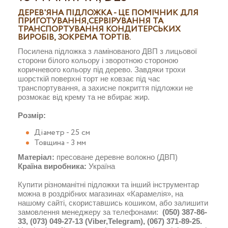
ДЕРЕВ'ЯНА ПІДЛОЖКА - ЦЕ ПОМІЧНИК ДЛЯ
ПРИГОТУВАННЯ,СЕРВІРУВАННЯ ТА
ТРАНСПОРТУВАННЯ КОНДИТЕРСЬКИХ
ВИРОБІВ, ЗОКРЕМА ТОРТІВ.
Посилена підложка з ламінованого ДВП з лицьової
сторони білого кольору і зворотною стороною
коричневого кольору під дерево. Завдяки трохи
шорсткій поверхні торт не ковзає під час
транспортування, а захисне покриття підложки не
розмокає від крему та не вбирає жир.
Розмір:
Діаметр - 25 см
Товщина - 3 мм
Матеріал:
пресоване деревне волокно (ДВП)
Країна виробника:
Україна
Купити різноманітні підложки та інший інструментар
можна в роздрібних магазинах «Карамелія», на
нашому сайті, скориставшись кошиком, або залишити
замовлення менеджеру за телефонами:
(050) 387-86-
33, (073) 049-27-13
(Viber,Telegram)
, (067) 371-89-25.