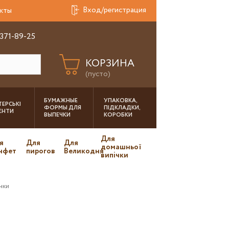
Вход/регистрация
кты
 371-89-25
КОРЗИНА
(пусто)
БУМАЖНЫЕ
УПАКОВКА,
ЕРСЬКІ
ФОРМЫ ДЛЯ
ПІДКЛАДКИ,
ІЄНТИ
ВЫПЕЧКИ
КОРОБКИ
Для
я
Для
Для
домашньої
нфет
пирогов
Великодня
випічки
чки