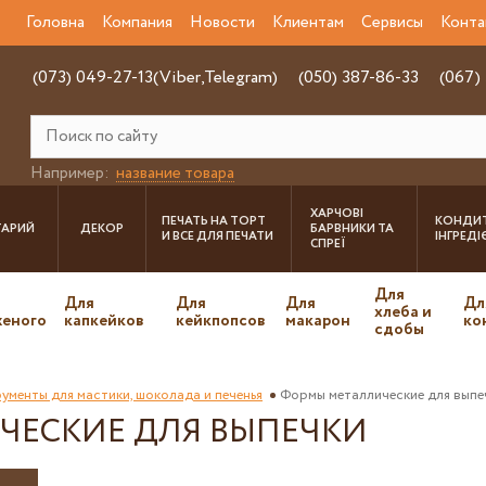
Головна
Компания
Новости
Клиентам
Сервисы
Конта
(073) 049-27-13(Viber,Telegram)
(050) 387-86-33
(067)
Например:
название товара
ХАРЧОВІ
ПЕЧАТЬ НА ТОРТ
КОНДИТ
ТАРИЙ
ДЕКОР
БАРВНИКИ ТА
И ВСЕ ДЛЯ ПЕЧАТИ
ІНГРЕД
СПРЕЇ
Для
Для
Для
Для
Дл
хлеба и
еного
капкейков
кейкпопсов
макарон
ко
сдобы
ументы для мастики, шоколада и печенья
Формы металлические для выпе
ЧЕСКИЕ ДЛЯ ВЫПЕЧКИ