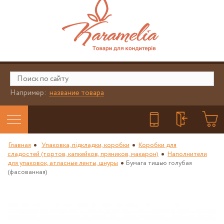
Например:
название товара
Главная
Упаковка, підкладки, коробки
Коробки для
сладостей (тортов, капкейков, пряников, макарон)
Наполнители
для упаковок, атласные ленты, шнуры
Бумага тишью голубая
(фасованная)