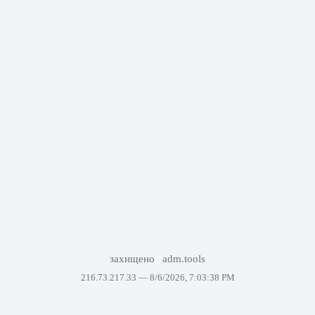
захищено
adm.tools
216.73.217.33 —
8/6/2026, 7:03:38 PM