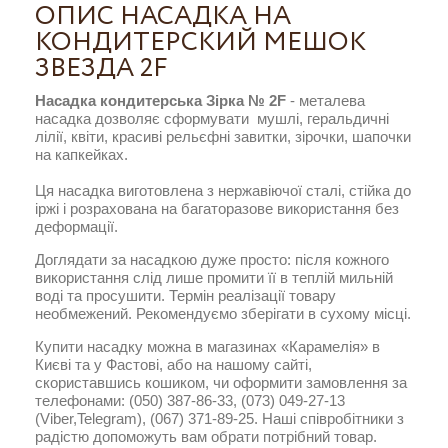
ОПИС НАСАДКА НА
КОНДИТЕРСКИЙ МЕШОК
ЗВЕЗДА 2F
Насадка кондитерська Зірка №
2F
- металева
насадка дозволяє сформувати мушлі, геральдичні
лілії, квіти, красиві рельєфні завитки, зірочки, шапочки
на капкейках.
Ця насадка виготовлена з нержавіючої сталі, стійка до
іржі і розрахована на багаторазове використання без
деформації.
Доглядати за насадкою дуже просто: після кожного
використання слід лише промити її в теплій мильній
воді та просушити. Термін реалізації товару
необмежений. Рекомендуємо зберігати в сухому місці.
Купити насадку можна в магазинах «Карамелія» в
Києві та у Фастові, або на нашому сайті,
скориставшись кошиком, чи оформити замовлення за
телефонами: (050) 387-86-33, (073) 049-27-13
(Viber,Telegram), (067) 371-89-25. Наші співробітники з
радістю допоможуть вам обрати потрібний товар.