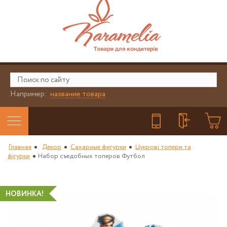
Например:
название товара
Главная
Декор
Сахарные фигурки
Цукрові топери та
фігурки
Набор съедобных топеров Футбол
НОВИНКА!