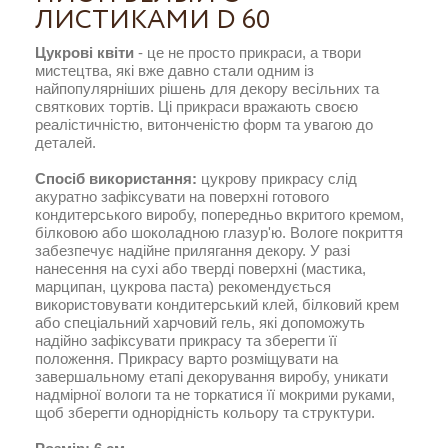
ЛИСТИКАМИ D 60
Цукрові квіти
- це не просто прикраси, а твори
мистецтва, які вже давно стали одним із
найпопулярніших рішень для декору весільних та
святкових тортів. Ці прикраси вражають своєю
реалістичністю, витонченістю форм та увагою до
деталей.
Спосіб використання:
цукрову прикрасу слід
акуратно зафіксувати на поверхні готового
кондитерського виробу, попередньо вкритого кремом,
білковою або шоколадною глазур'ю. Вологе покриття
забезпечує надійне прилягання декору. У разі
нанесення на сухі або тверді поверхні (мастика,
марципан, цукрова паста) рекомендується
використовувати кондитерський клей, білковий крем
або спеціальний харчовий гель, які допоможуть
надійно зафіксувати прикрасу та зберегти її
положення. Прикрасу варто розміщувати на
завершальному етапі декорування виробу, уникати
надмірної вологи та не торкатися її мокрими руками,
щоб зберегти однорідність кольору та структури.