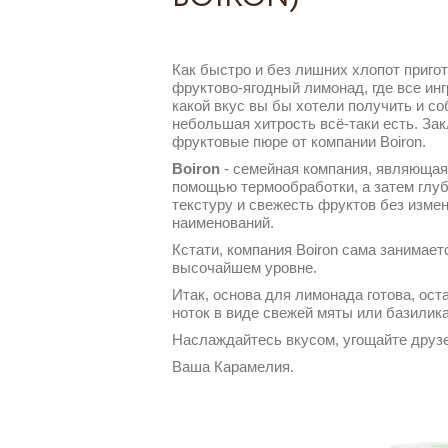
Как быстро и без лишних хлопот приг
фруктово-ягодный лимонад, где все ин
какой вкус вы бы хотели получить и с
небольшая хитрость всё-таки есть. За
фруктовые пюре от компании Boiron.
Boiron
- семейная компания, являющая
помощью термообработки, а затем глуб
текстуру и свежесть фруктов без измен
наименований.
Кстати, компания Boiron сама занимает
высочайшем уровне.
Итак, основа для лимонада готова, ос
ноток в виде свежей мяты или базилик
Наслаждайтесь вкусом, угощайте друзе
Ваша Карамелия.