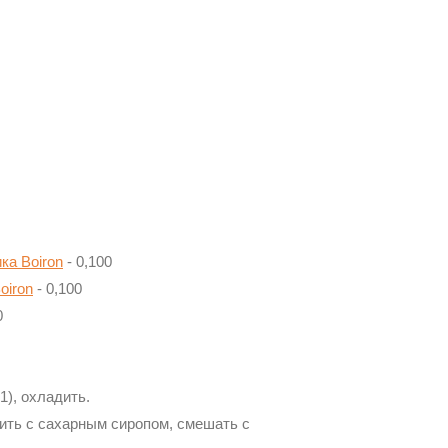
ка Boiron
- 0,100
oiron
- 0,100
0
1), охладить.
нить с сахарным сиропом, смешать с