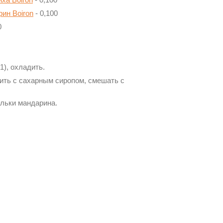
ин Boiron
- 0,100
0
1), охладить.
нить с сахарным сиропом, смешать с
ольки мандарина.