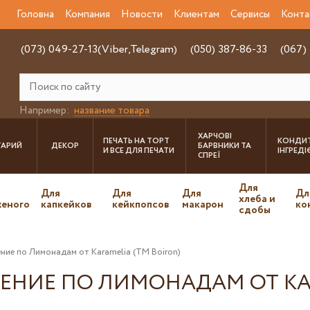
Головна
Компания
Новости
Клиентам
Сервисы
Конта
(073) 049-27-13(Viber,Telegram)
(050) 387-86-33
(067)
Например:
название товара
ХАРЧОВІ
ПЕЧАТЬ НА ТОРТ
КОНДИТ
ТАРИЙ
ДЕКОР
БАРВНИКИ ТА
И ВСЕ ДЛЯ ПЕЧАТИ
ІНГРЕД
СПРЕЇ
Для
Для
Для
Для
Дл
хлеба и
еного
капкейков
кейкпопсов
макарон
ко
сдобы
ние по Лимонадам от Karamelia (TM Boiron)
ЕНИЕ ПО ЛИМОНАДАМ ОТ KA