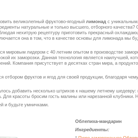
отовить великолепный фруктово-ягодный
лимонад
с уникальным
гредиенты натуральные и только высшего, отборного качества? 
облюдая нехитрую рецептуру приготовить прекрасный охлаждающ
ключается она в том, что в качестве основы для лимонада мы 
ся мировым лидером с 40 летним опытом в производстве замо
окой их заморозки. Данная технология является наилучшей, кот
ений. Компания присутствует в десятках стран мира, а продукт
ся отбором фруктов и ягод для своей продукции, благодаря чему
талось добавить несколько штрихов к нашему летнему шедевру:
а. Для красоты бросим гость малины или нарезанной клубники. 
й и будьте умничками.
Облепиха-мандарин
Ингредиенты:
*
Пюре замороженное Облепи