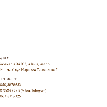
АДРЕС:
Карамелія
04205, м. Київ, метро
"Мінська" вул Маршала Тимошенка 21
ТЕЛЕФОНЫ:
(050)3878633
(073)0492713(Viber,Telegram)
(067)3718925