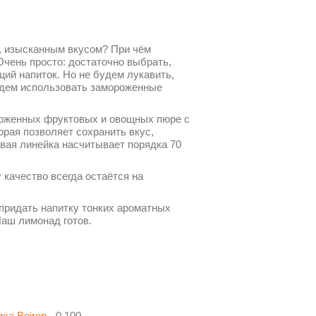
, изысканным вкусом? При чём
Очень просто: достаточно выбрать,
ий напиток. Но не будем лукавить,
будем использовать замороженные
роженных фруктовых и овощных пюре с
орая позволяет сохранить вкус,
овая линейка насчитывает порядка 70
 качество всегда остаётся на
 придать напитку тонких ароматных
Наш лимонад готов.
ха Boiron
- 0,100