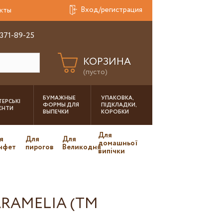
Вход/регистрация
кты
 371-89-25
КОРЗИНА
(пусто)
БУМАЖНЫЕ
УПАКОВКА,
ЕРСЬКІ
ФОРМЫ ДЛЯ
ПІДКЛАДКИ,
ІЄНТИ
ВЫПЕЧКИ
КОРОБКИ
Для
я
Для
Для
домашньої
нфет
пирогов
Великодня
випічки
RAMELIA (TM