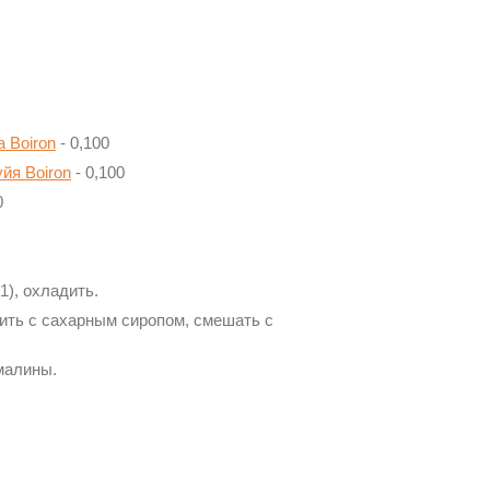
 Boiron
- 0,100
йя Boiron
- 0,100
0
1), охладить.
нить с сахарным сиропом, смешать с
 малины.