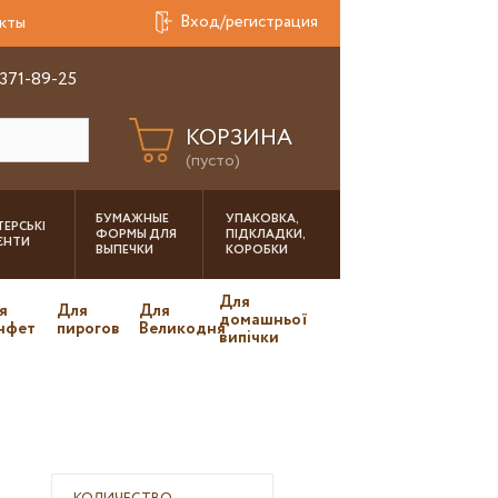
Вход/регистрация
кты
 371-89-25
КОРЗИНА
(пусто)
БУМАЖНЫЕ
УПАКОВКА,
ЕРСЬКІ
ФОРМЫ ДЛЯ
ПІДКЛАДКИ,
ІЄНТИ
ВЫПЕЧКИ
КОРОБКИ
Для
я
Для
Для
домашньої
нфет
пирогов
Великодня
випічки