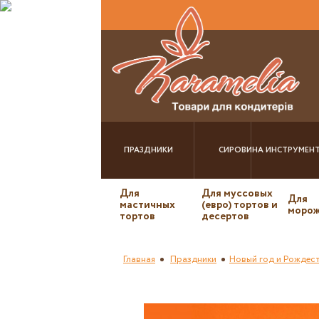
ПРАЗДНИКИ
СИРОВИНА
ИНСТРУМЕН
Для
Для муссовых
Для
мастичных
(евро) тортов и
морож
тортов
десертов
Главная
Праздники
Новый год и Рождес