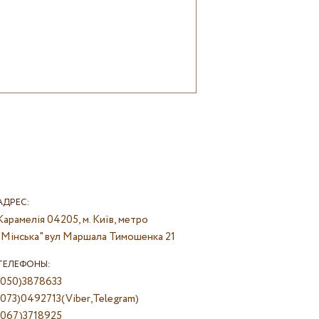
АДРЕС:
Карамелія
04205, м. Київ, метро
"Мінська" вул Маршала Тимошенка 21
ТЕЛЕФОНЫ:
(050)3878633
(073)0492713(Viber,Telegram)
(067)3718925