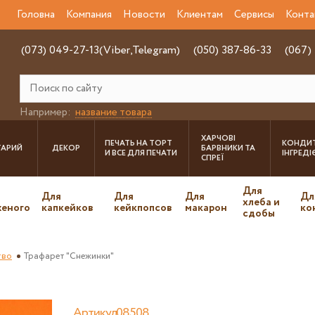
Головна
Компания
Новости
Клиентам
Сервисы
Конта
(073) 049-27-13(Viber,Telegram)
(050) 387-86-33
(067)
Например:
название товара
ХАРЧОВІ
ПЕЧАТЬ НА ТОРТ
КОНДИТ
ТАРИЙ
ДЕКОР
БАРВНИКИ ТА
И ВСЕ ДЛЯ ПЕЧАТИ
ІНГРЕД
СПРЕЇ
Для
Для
Для
Для
Дл
хлеба и
еного
капкейков
кейкпопсов
макарон
ко
сдобы
тво
Трафарет "Снежинки"
Артикул08508