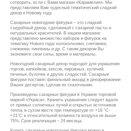
сотворить, если с Вами магазин «Карамелия». Мы
представляем Вам чудесный тематический сладкий
декор к Новому году.
Сахарные новогодние фигурки – это сладкий
съедобный декор, сделанный с сахарной пасты и
натуральных красителей. В нашем магазине
представлено множество наборов и фигурок на
тематику Нового года: колокольчики, снеговики,
снежинки, пингвины и др. С таким декором Вы
экономите свои силы, время и материалы.
Новогодний сахарный декор подходит для украшения
тортов, капкейков, кексов, пирожных, куличей,
печенья, булочек и других сладостей. Сахарные
фигурки поставят финальный аккорд в декорировании
Ваших десертов, сделав их сказочными.
Произведены сахарные фигурки в Украине торговой
маркой «Украса». Хранить украшения следует вдали
от прямых солнечных лучей и открытых источников
тепла, в сухом месте при температуре от +18 °С-
+21°С и относительной влажности воздуха не выше
75%. Срок реализации – 24 месяца.
Купить сахарные новогодние фигурки можно в