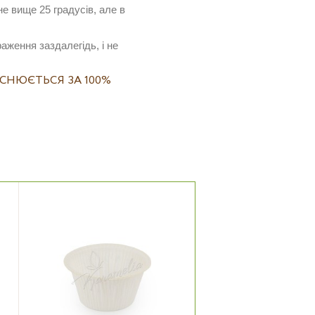
е вище 25 градусів, але в
ження заздалегідь, і не
СНЮЄТЬСЯ ЗА 100%