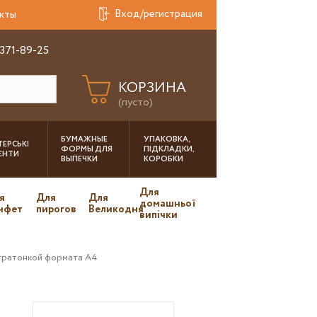
Вход/регистрация
кты
 371-89-25
КОРЗИНА
(пусто)
БУМАЖНЫЕ
УПАКОВКА,
ЕРСЬКІ
ФОРМЫ ДЛЯ
ПІДКЛАДКИ,
ІЄНТИ
ВЫПЕЧКИ
КОРОБКИ
Для
я
Для
Для
домашньої
нфет
пирогов
Великодня
випічки
ьтратонкой формата А4