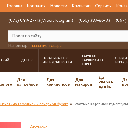
Головна
Компания
Новости
Клиентам
Сервисы
Конта
(073) 049-27-13(Viber,Telegram)
(050) 387-86-33
(067)
Например:
название товара
ХАРЧОВІ
ПЕЧАТЬ НА ТОРТ
КОНДИТ
ТАРИЙ
ДЕКОР
БАРВНИКИ ТА
И ВСЕ ДЛЯ ПЕЧАТИ
ІНГРЕД
СПРЕЇ
Для
Для
Для
Для
Дл
хлеба и
еного
капкейков
кейкпопсов
макарон
ко
сдобы
Печать на вафельной и сахарной бумаге
Печать на вафельной бумаге ул
Артикул