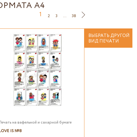
ОРМАТА А4
1
2
3
...
38
ВЫБРАТЬ ДРУГОЙ
ВИД ПЕЧАТИ
Печать на вафельной и сахарной бумаге
LOVE IS №8