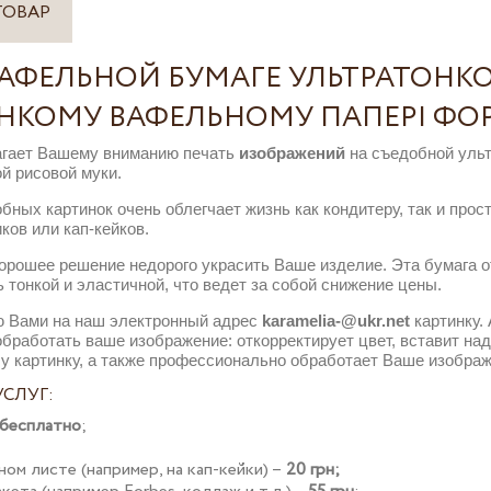
ТОВАР
ВАФЕЛЬНОЙ БУМАГЕ УЛЬТРАТОНК
ОНКОМУ ВАФЕЛЬНОМУ ПАПЕРІ ФО
агает Вашему вниманию печать
изображений
на съедобной ульт
ой рисовой муки.
ных картинок очень облегчает жизнь как кондитеру, так и прос
ков или кап-кейков.
хорошее решение недорого украсить Ваше изделие. Эта бумага 
 тонкой и эластичной, что ведет за собой снижение цены.
 Вами на наш электронный адрес
karamelia-@ukr.net
картинку.
работать ваше изображение: откорректирует цвет, вставит над
у картинку, а также профессионально обработает Ваше изображ
СЛУГ:
бесплатно
;
ом листе (например, на кап-кейки) –
20 грн;