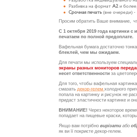
Разработка индивидуального мак
Разбивка на формат
А2
и более
Срочная печать
(вне очереди) -
Просим обратить Ваше внимание, ч
С 1 октября 2019 года картинки 
печатаем по полной предоплате.
Вафельная бумага достаточно тонкая
блеклей, чем мы ожидаем.
Для печати мы используем специаль
экраны разных мониторов переда
несет ответственности
за цветопере
Для того, чтобы вафельная картинк
смазать
декор-гелем
холодного приг
попала на картинку и рисунок не ра
придаст эластичности картинке и он
ВНИМАНИЕ!
Через некоторое время 
попадает на пищевые краски, которы
Якщо вам потрібно
вирізати
або
об
як ви її покриєте декор-гелем.