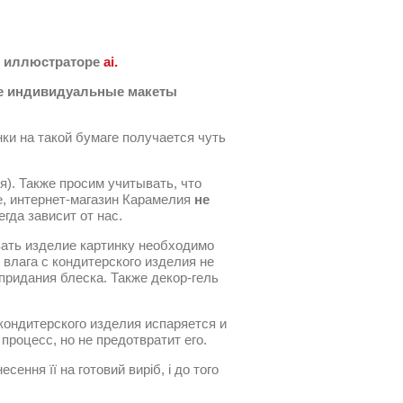
 иллюстраторе
ai.
кже индивидуальные макеты
нки на такой бумаге получается чуть
). Также просим учитывать, что
е, интернет-магазин Карамелия
не
гда зависит от нас.
вать изделие картинку необходимо
влага с кондитерского изделия не
придания блеска. Также декор-гель
 кондитерского изделия испаряется и
процесс, но не предотвратит его.
ення її на готовий виріб, і до того