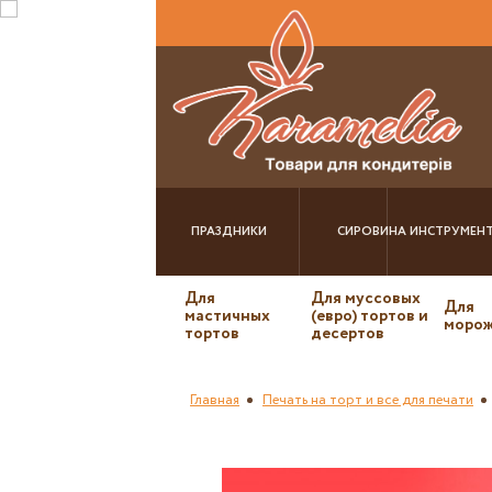
ПРАЗДНИКИ
СИРОВИНА
ИНСТРУМЕН
Для
Для муссовых
Для
мастичных
(евро) тортов и
морож
тортов
десертов
Главная
Печать на торт и все для печати