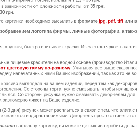
ета (например Forbes, коллаж и т.д.) –
55 грн
;
, в зависимости от сложности работы, от
35 грн;
30 грн.
то картинки необходимо высылать в
формате
jpg, pdf, tiff
или в
с изображением логотипа фирмы, личные фотографии, а та
, хрупкая, быстро впитывает краски. Из-за этого яркость карти
ные пищевые красители на водной основе (производство Италия
ют цветовую гамму по-разному
. Учитывая все выше сказанно
дачу напечатанных нами Ваших изображений, так как это не все
а красиво выглядела на вашем изделии, перед тем как декориро
отовления. Со стороны торта нужно смазывать, чтобы излишняя 
сплылся. Со стороны рисунка нужно смазывать декор-гелем для 
а равномерно ляжет на Ваше изделие.
(2-3 дня) рисунок может расплыться в связи с тем, что влага с
е являются водорастворимыми. Декор-гель просто оттянет этот 
різати
вафельну картинку, ви можете це сміливо зробити до нанес