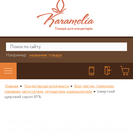
Например:
название товара
Главная
Кондитерські інгредієнти
Гели, пектин, тримолин,
глицерин, загустители, улучшители, разрыхлители
Інвертний
цукровий сироп 81%