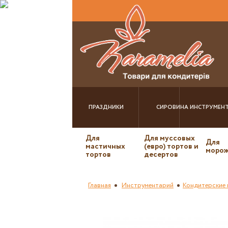
ПРАЗДНИКИ
СИРОВИНА
ИНСТРУМЕН
Для
Для муссовых
Для
мастичных
(евро) тортов и
морож
тортов
десертов
Главная
Инструментарий
Кондитерские 