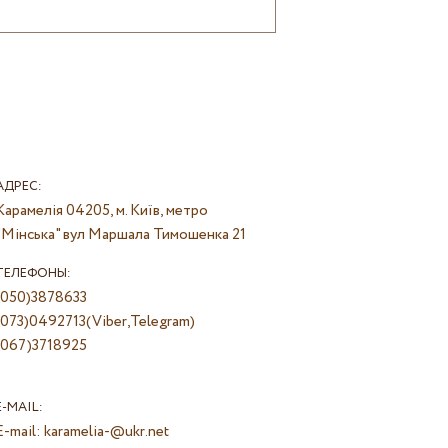
АДРЕС:
Карамелія
04205, м. Київ, метро
"Мінська" вул Маршала Тимошенка 21
ТЕЛЕФОНЫ:
(050)3878633
(073)0492713(Viber,Telegram)
(067)3718925
E-MAIL:
E-mail:
karamelia-@ukr.net