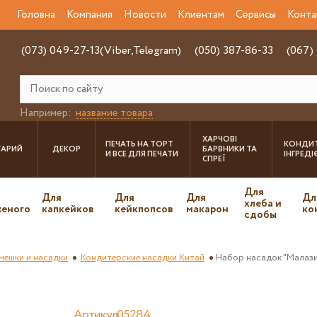
Головна
Компания
Новости
Клиентам
Сервисы
Конта
(073) 049-27-13(Viber,Telegram)
(050) 387-86-33
(067)
Например:
название товара
ХАРЧОВІ
ПЕЧАТЬ НА ТОРТ
КОНДИТ
ТАРИЙ
ДЕКОР
БАРВНИКИ ТА
И ВСЕ ДЛЯ ПЕЧАТИ
ІНГРЕД
СПРЕЇ
Для
Для
Для
Для
Дл
хлеба и
еного
капкейков
кейкпопсов
макарон
ко
сдобы
мешки и насадки
Кондитерские насадки Китай
Набор насадок "Малази
Артикул05284