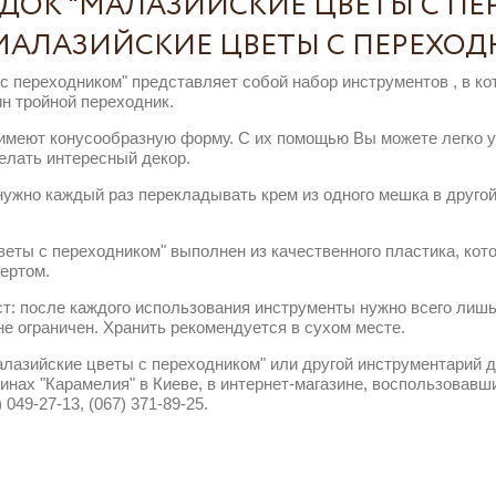
ДОК "МАЛАЗИЙСКИЕ ЦВЕТЫ С П
МАЛАЗИЙСКИЕ ЦВЕТЫ С ПЕРЕХО
с переходником" представляет собой набор инструментов , в ко
ин тройной переходник.
 имеют конусообразную форму. С их помощью Вы можете легко у
елать интересный декор.
нужно каждый раз перекладывать крем из одного мешка в другой
веты с переходником" выполнен из качественного пластика, ко
ертом.
ст: после каждого использования инструменты нужно всего лиш
е ограничен. Хранить рекомендуется в сухом месте.
алазийские цветы с переходником" или другой инструментарий 
нах "Карамелия" в Киеве, в интернет-магазине, воспользовавш
) 049-27-13, (067) 371-89-25.