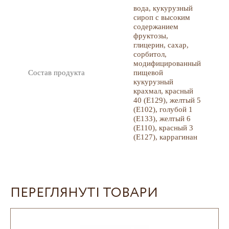
вода, кукурузный
сироп с высоким
содержанием
фруктозы,
глицерин, сахар,
сорбитол,
модифицированный
Состав продукта
пищевой
кукурузный
крахмал, красный
40 (Е129), желтый 5
(Е102), голубой 1
(Е133), желтый 6
(Е110), красный 3
(Е127), каррагинан
ПЕРЕГЛЯНУТІ ТОВАРИ