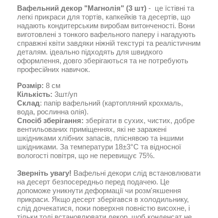
Вафельний декор "Магнолія" (3 шт)
- це їстівні та
легкі прикраси для тортів, капкейків та десертів, що
надають кондитерським виробам витонченості. Вони
виготовлені з тонкого вафельного паперу і нагадують
справжні квіти завдяки ніжній текстурі та реалістичним
деталям. ідеально підходять для швидкого
оформлення, довго зберігаються та не потребують
професійних навичок.
Розмір:
8 см
Кількість:
3шт/уп
Склад
: папір вафельний (картопляний крохмаль,
вода, рослинна олія).
Спосіб зберігання:
зберігати в сухих, чистих, добре
вентильованих приміщеннях, які не заражені
шкідниками хлібних запасів, пліснявою та іншими
шкідниками. За температури 18±3°С та відносної
вологості повітря, що не перевищує 75%.
Зверніть увагу!
Вафельні декори слід встановлювати
на десерт безпосередньо перед подачею. Це
допоможе уникнути деформації чи розм'якшення
прикраси. Якщо десерт зберігався в холодильнику,
слід дочекатися, поки поверхня повністю висохне, і
тільки тоді встановлювати декор, щоб конденсат не