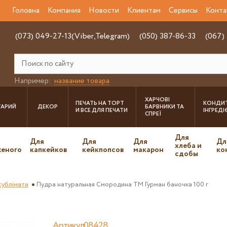
Головна
Компания
Новости
Клиентам
Сервисы
Конта
(073) 049-27-13(Viber,Telegram)
(050) 387-86-33
(067)
Например:
название товара
ХАРЧОВІ
ПЕЧАТЬ НА ТОРТ
КОНДИТ
ТАРИЙ
ДЕКОР
БАРВНИКИ ТА
И ВСЕ ДЛЯ ПЕЧАТИ
ІНГРЕД
СПРЕЇ
Для
Для
Для
Для
Дл
хлеба и
еного
капкейков
кейкпопсов
макарон
ко
сдобы
 сублімати
Пудра натуральная Смородина ТМ Гурман баночка 100 г
Артикул08428