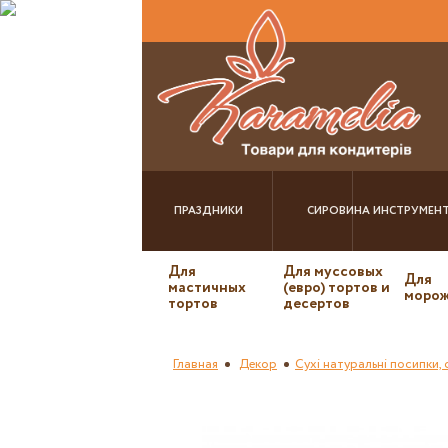
ПРАЗДНИКИ
СИРОВИНА
ИНСТРУМЕН
Для
Для муссовых
Для
мастичных
(евро) тортов и
морож
тортов
десертов
Главная
Декор
Сухі натуральні посипки,