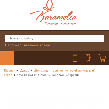
Например:
название товара
Главная
Декор
Шоколадні посипки і готовий шоколадний
декор
Хрусткі кульки в білому шоколаді, Crispearls