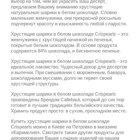
выбор на том, чем же украсить Ваш десерт,
предлагаем Вашему вниманию хрустящие
натуральные шарики в белом шоколаде. Словно
маленькие жемчужинки, они прекрасной россыпью
подчеркнут красоту и изысканность любой сладости.
Хрустящие шарики в белом шоколаде Crispearls – это
жемчужинки с хрустящей начинкой из печенья,
покрытые белым шоколадом. В основе продукта
содержится 84% шоколада, и бисквитное печенье.
Хрустящие шарики в белом шоколаде Crispearls - это
идеальное лакомство. Чудесный декор для десертов
и выпечки. При смешивании с мороженным, баваруа,
шоколадными муссами, долго не теряет своей
хрустящей структуры.
Хрустящие шарики в белом шоколаде Crispearls
произведены брендом Callebaut, который до сих пор
готовит в лучших традициях бельгийского качества.
Хранить продукт просто: в сухом, прохладном месте.
Купить хрустящие шарики в белом шоколаде
Crispearls можно в Киеве на Петровке в магазине
«Карамелия». Смотрите также другие продукты для
декорирования Ваших сладких изделий на нашем