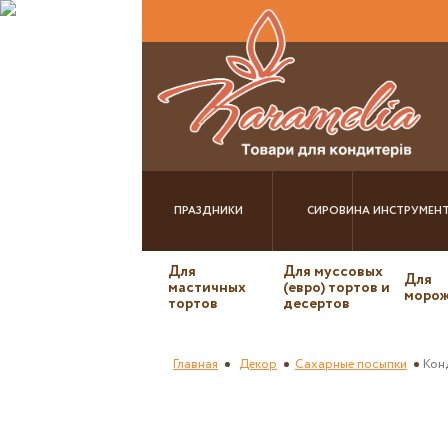
ПРАЗДНИКИ
СИРОВИНА
ИНСТРУМЕН
Для
Для муссовых
Для
мастичных
(евро) тортов и
морож
тортов
десертов
Главная
Декор
Сахарные посыпки
Кон