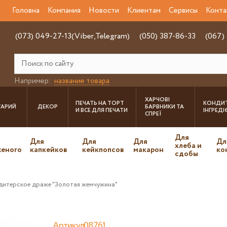
Головна
Компания
Новости
Клиентам
Сервисы
Конта
(073) 049-27-13(Viber,Telegram)
(050) 387-86-33
(067)
Например:
название товара
ХАРЧОВІ
ПЕЧАТЬ НА ТОРТ
КОНДИТ
ТАРИЙ
ДЕКОР
БАРВНИКИ ТА
И ВСЕ ДЛЯ ПЕЧАТИ
ІНГРЕД
СПРЕЇ
Для
Для
Для
Для
Дл
хлеба и
еного
капкейков
кейкпопсов
макарон
ко
сдобы
дитерское драже "Золотая жемчужина"
Артикул08761