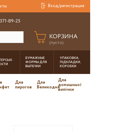
Вход/регистрация
кты
 371-89-25
КОРЗИНА
(пусто)
БУМАЖНЫЕ
УПАКОВКА,
ЕРСЬКІ
ФОРМЫ ДЛЯ
ПІДКЛАДКИ,
ІЄНТИ
ВЫПЕЧКИ
КОРОБКИ
Для
я
Для
Для
домашньої
нфет
пирогов
Великодня
випічки