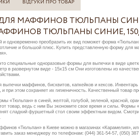
ИКИ
ВІДГУКИ ПРО ТОВАР
ЛЯ МАФФИНОВ ТЮЛЬПАНЫ СИНИЕ
ФФИНОВ ТЮЛЬПАНЫ СИНИЕ, 150
и одновременно преобразить их вид поможет форма «Тюльпан».
о отличие и большой плюс. Купить представленную форму для 
я».
то специальные одноразовые формы для выпечки в виде цвет
метр в развернутом виде - 15х15 см Они изготовлены из качеств
ойствами.
 выпечки маффинов, бисквитов, капкейков и кексов. Инвентарь
и при этом сохраняет их гигиеничность. Качественный товар пр
мы «Тюльпан» в синей, желтой, голубой, зеленой, красной, ора
тот товар, ведь с ним Вы экономите свое время и силы. Формы
олнят сладкий фуршетный стол своим эффектным видом. Смотри
.
финов «Тюльпан» в Киеве можно в магазинах «Карамелия», или
вить заказ менеджеру по телефонам: (044) 361-54-57, (050) 387-8