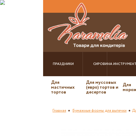
ПРАЗДНИКИ
СИРОВИНА
ИНСТРУМЕН
Для
Для муссовых
Для
мастичных
(евро) тортов и
морож
тортов
десертов
Главная
Бумажные формы для выпечки
Д