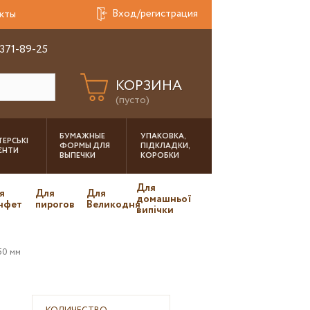
Вход/регистрация
кты
 371-89-25
КОРЗИНА
(пусто)
БУМАЖНЫЕ
УПАКОВКА,
ЕРСЬКІ
ФОРМЫ ДЛЯ
ПІДКЛАДКИ,
ІЄНТИ
ВЫПЕЧКИ
КОРОБКИ
Для
я
Для
Для
домашньої
нфет
пирогов
Великодня
випічки
50 мм