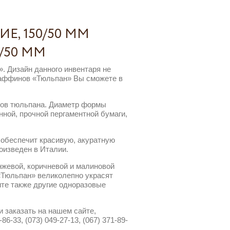
, 150/50 ММ
/50 ММ
 Дизайн данного инвентаря не
маффинов «Тюльпан» Вы сможете в
ков тюльпана. Диаметр формы
енной, прочной пергаментной бумаги,
 обеспечит красивую, акуратную
оизведен в Италии.
нжевой, коричневой и малиновой
 «Тюльпан» великолепно украсят
те также другие одноразовые
 заказать на нашем сайте,
6-33, (073) 049-27-13, (067) 371-89-