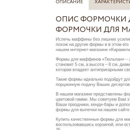
ОПИСАНИЕ
ХАРАКТЕРИСТ
ОПИС ФОРМОЧКИ Д
ФОРМОЧКИ ДЛЯ МА
Испечь маффины без лишних усилий 
похож на другие формы и в этом ег
нашем интернет-магазине «Карамели
Формы для маффинов «Тюльпан» – э
становит 5 см, а высота – 8 см, диа
которая владеет антипригарными св
Такие формы идеально подойдут для
порционную подачу Ваших десертов, 
В нашем магазине представлены фор
цветовой гамме. Мы советуем Вам э
Ваши праздники, кенди-бары и доп
формы для выпечки на нашем сайте
Купить качественные формы для маф
воспользовавшись корзиной, или оста
25.