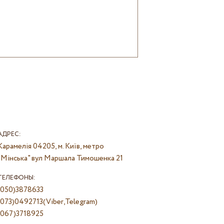
АДРЕС:
Карамелія
04205, м. Київ, метро
"Мінська" вул Маршала Тимошенка 21
ТЕЛЕФОНЫ:
(050)3878633
(073)0492713(Viber,Telegram)
(067)3718925