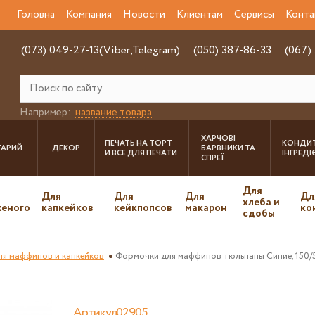
Головна
Компания
Новости
Клиентам
Сервисы
Конта
(073) 049-27-13(Viber,Telegram)
(050) 387-86-33
(067)
Например:
название товара
ХАРЧОВІ
ПЕЧАТЬ НА ТОРТ
КОНДИТ
ТАРИЙ
ДЕКОР
БАРВНИКИ ТА
И ВСЕ ДЛЯ ПЕЧАТИ
ІНГРЕД
СПРЕЇ
Для
Для
Для
Для
Дл
хлеба и
еного
капкейков
кейкпопсов
макарон
ко
сдобы
ля маффинов и капкейков
Формочки для маффинов тюльпаны Синие, 150/
Артикул02905