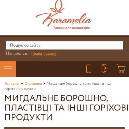
Наприклад:
Назва товару
Головна
Сировина
Мигдальне борошно, пластівці та інші
горіхові продукти
МИГДАЛЬНЕ БОРОШНО,
ПЛАСТІВЦІ ТА ІНШІ ГОРІХОВІ
ПРОДУКТИ