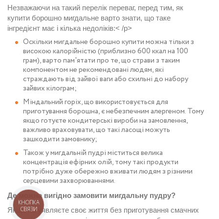
Незважаючи на такий перелік переваг, перед тим, як
купити борошно мигдальне
варто знати, що таке
інгредієнт має і кілька недоліків:
< /p>
Оскільки
мигдальне борошно купити
можна тільки з
високою калорійністю (приблизно 600 ккал на 100
грам), варто пам'ятати про те, що страви з таким
компонентом не рекомендовані людям, які
страждають від зайвої ваги або схильні до набору
зайвих кілограм;
Міндальний горіх, що використовується для
приготування борошна, є небезпечним алергеном. Тому
якщо готуєте кондитерські вироби на замовлення,
важливо враховувати, що такі ласощі можуть
зашкодити замовнику;
Також у мигдальній пудрі міститься велика
концентрація ефірних олій, тому такі продукти
потрібно дуже обережно вживати людям з різними
серцевими захворюваннями.
Де можна вигідно замовити мигдальну пудру?
КНОПКА
СВЯЗИ
Якщо не уявляєте своє життя без приготування смачних