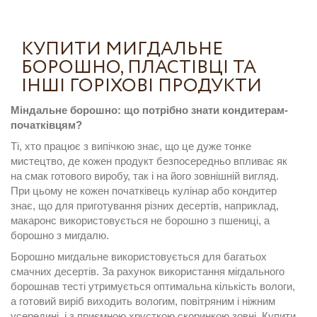
КУПИТИ МИГДАЛЬНЕ
БОРОШНО, ПЛАСТІВЦІ ТА
ІНШІ ГОРІХОВІ ПРОДУКТИ
Міндальне борошно: що потрібно знати кондитерам-
початківцям?
Ті, хто працює з випічкою знає, що це дуже тонке
мистецтво, де кожен продукт безпосередньо впливає як
на смак готового виробу, так і на його зовнішній вигляд.
При цьому не кожен початківець кулінар або кондитер
знає, що для приготування різних десертів, наприклад,
макаронс використовується не борошно з пшениці, а
борошно з мигдалю.
Борошно мигдальне використовується для багатьох
смачних десертів
. За рахунок використання
мігдального
борошна
в тесті утримується оптимальна кількість вологи,
а готовий виріб виходить вологим, повітряним і ніжним
усередині, і з приємною хрусткою скоринкою зовні.
Купити