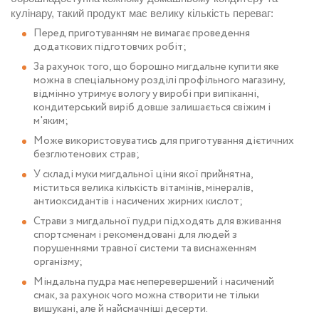
кулінару, такий продукт має велику кількість переваг:
Перед приготуванням не вимагає проведення
додаткових підготовчих робіт;
За рахунок того, що
борошно мигдальне купити
яке
можна в спеціальному розділі профільного магазину,
відмінно утримує вологу у виробі при випіканні,
кондитерський виріб довше залишається свіжим і
м'яким;
Може використовуватись для приготування дієтичних
безглютенових страв;
У складі
муки мигдальної ціни
якої прийнятна,
міститься велика кількість вітамінів, мінералів,
антиоксидантів і насичених жирних кислот;
Страви з мигдальної пудри підходять для вживання
спортсменам і рекомендовані для людей з
порушеннями травної системи та виснаженням
організму;
Міндальна пудра має неперевершений і насичений
смак, за рахунок чого можна створити не тільки
вишукані, але й найсмачніші десерти.