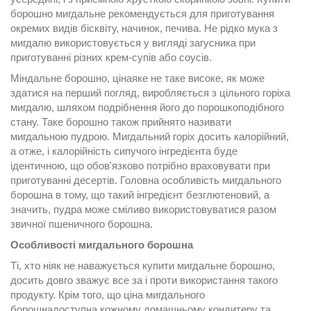
борошно мигдальне
рекомендується для приготування
окремих видів бісквіту, начинок, печива. Не рідко мука з
мигдалю використовується у вигляді загусника при
приготуванні різних крем-супів або соусів.
Міндальне борошно, ціна
яке не таке високе, як може
здатися на перший погляд, виробляється з цільного горіха
мигдалю, шляхом подрібнення його до порошкоподібного
стану. Таке борошно також прийнято називати
мигдальною пудрою. Мигдальний горіх досить калорійний,
а отже, і калорійність сипучого інгредієнта буде
ідентичною, що обов'язково потрібно враховувати при
приготуванні десертів. Головна особливість мигдального
борошна в тому, що такий інгредієнт безглютеновий, а
значить, пудра може сміливо використовуватися разом
звичної пшеничного борошна.
Особливості мигдального борошна
Ті, хто ніяк не наважується
купити мигдальне борошно
,
досить довго зважує все за і проти використання такого
продукту. Крім того, що
ціна мигдального
борошна
доступна кожному домашньому кондитеру та