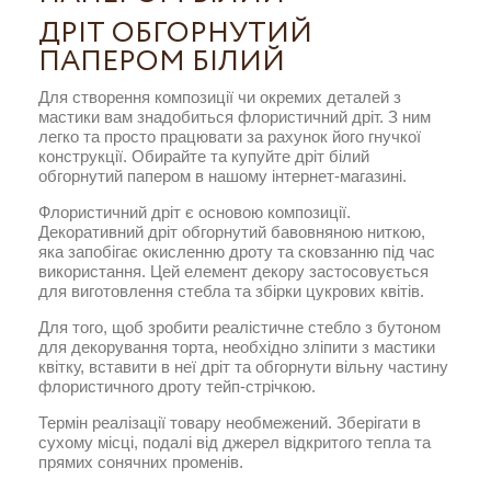
ДРІТ ОБГОРНУТИЙ
ПАПЕРОМ БІЛИЙ
Для створення композиції чи окремих деталей з
мастики вам знадобиться флористичний дріт. З ним
легко та просто працювати за рахунок його гнучкої
конструкції. Обирайте та купуйте дріт білий
обгорнутий папером в нашому інтернет-магазині.
Флористичний дріт є основою композиції.
Декоративний дріт обгорнутий бавовняною ниткою,
яка запобігає окисленню дроту та сковзанню під час
використання. Цей елемент декору застосовується
для виготовлення стебла та збірки цукрових квітів.
Для того, щоб зробити реалістичне стебло з бутоном
для декорування торта, необхідно зліпити з мастики
квітку, вставити в неї дріт та обгорнути вільну частину
флористичного дроту тейп-стрічкою.
Термін реалізації товару необмежений. Зберігати в
сухому місці, подалі від джерел відкритого тепла та
прямих сонячних променів.