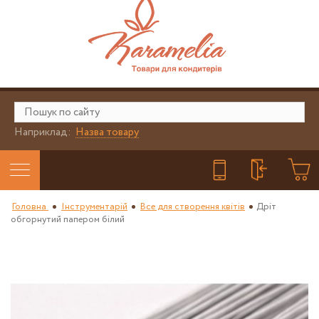
Наприклад:
Назва товару
Головна
Інструментарій
Все для створення квітів
Дріт
обгорнутий папером білий