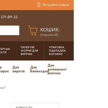
Вхід/реєстрація
 371-89-25
КОШИК:
(порожній)
ПАПЕРОВІ
УПАКОВКА,
ЕРСЬКІ
ФОРМИ ДЛЯ
ПІДКЛАДКИ,
ІЄНТИ
ВИПІЧКИ
КОРОБКИ
Для
я
Для
Для
домашньої
керок
пирогів
Великодня
випічки
ані"