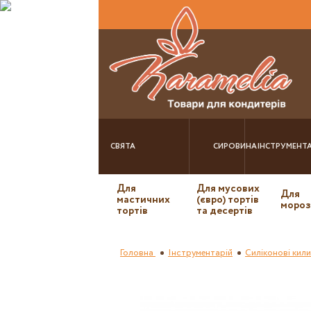
СВЯТА
СИРОВИНА
ІНСТРУМЕНТА
Для
Для мусових
Для
мастичних
(євро) тортів
мороз
тортів
та десертів
Головна
Інструментарій
Силіконові кил