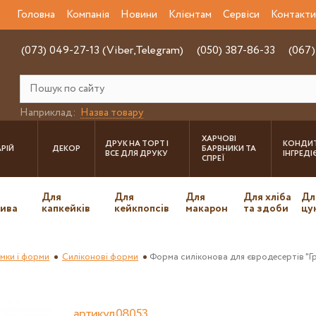
Головна
Компанія
Новини
Клієнтам
Сервіси
Контакти
(073) 049-27-13 (Viber,Telegram)
(050) 387-86-33
(067)
Наприклад:
Назва товару
ХАРЧОВІ
ДРУК НА ТОРТ І
КОНДИТ
РІЙ
ДЕКОР
БАРВНИКИ ТА
ВСЕ ДЛЯ ДРУКУ
ІНГРЕД
СПРЕЇ
Для
Для
Для
Для хліба
Дл
ива
капкейків
кейкпопсів
макарон
та здоби
цу
имки і форми
Силіконові форми
Форма силіконова для євродесертів "Гр
артикул 08053