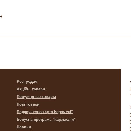
н
Розпродаж
Акційні товари
Популярные товары
Нові товари
Подарункова карта Карамелії
Бонусна програма "Карамелія"
Новини