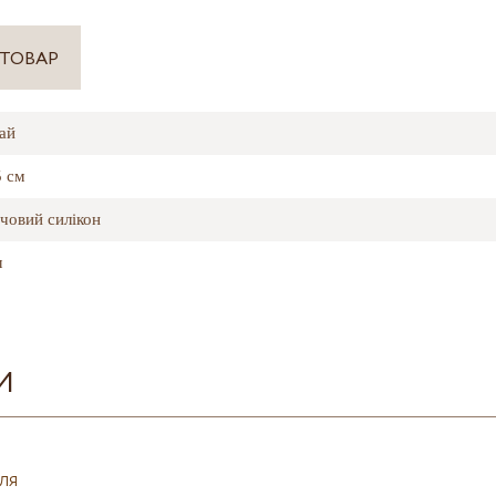
 ТОВАР
ай
5 см
човий силікон
м
И
ЛЯ