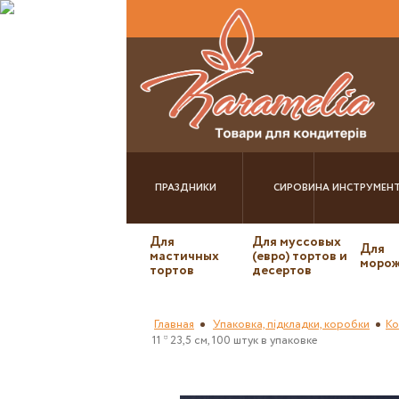
ПРАЗДНИКИ
СИРОВИНА
ИНСТРУМЕН
Для
Для муссовых
Для
мастичных
(евро) тортов и
морож
тортов
десертов
Главная
Упаковка, підкладки, коробки
Ко
11 * 23,5 см, 100 штук в упаковке