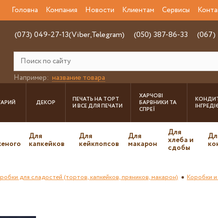
Головна
Компания
Новости
Клиентам
Сервисы
Конта
(073) 049-27-13(Viber,Telegram)
(050) 387-86-33
(067)
Например:
название товара
ХАРЧОВІ
ПЕЧАТЬ НА ТОРТ
КОНДИТ
ТАРИЙ
ДЕКОР
БАРВНИКИ ТА
И ВСЕ ДЛЯ ПЕЧАТИ
ІНГРЕД
СПРЕЇ
Для
Для
Для
Для
Дл
хлеба и
еного
капкейков
кейкпопсов
макарон
ко
сдобы
робки для сладостей (тортов, капкейков, пряников, макарон)
Коробки и