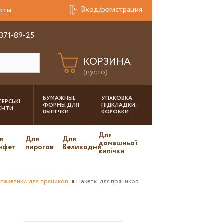
Вход/регистрация
кты
 371-89-25
КОРЗИНА
(пусто)
БУМАЖНЫЕ
УПАКОВКА,
ЕРСЬКІ
ФОРМЫ ДЛЯ
ПІДКЛАДКИ,
ІЄНТИ
ВЫПЕЧКИ
КОРОБКИ
Для
я
Для
Для
домашньої
нфет
пирогов
Великодня
випічки
 пакетики для пряников
Пакеты для пряников