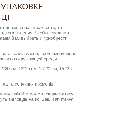
В УПАКОВКЕ
ВЦІ
ует повышенная влажность, то
ладкого изделия. Чтобы сохранить
агаем Вам выбрать и приобрести
щевого полиэтилена, предназначенная
факторов окружающей среды.
2*20 см, 12*25 см, 15*20 см, 15 *25
епла та сонячних променів.
шому сайті Ви можете скористатися
уть відповідь на всі Ваші запитання