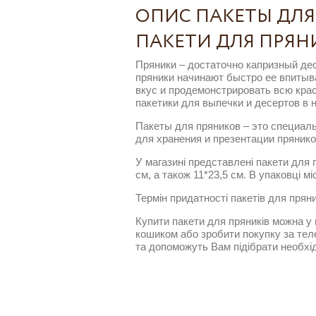
ОПИС ПАКЕТЫ ДЛЯ П
ПАКЕТИ ДЛЯ ПРЯНИК
Пряники – достаточно капризный дес
пряники начинают быстро ее впитыва
вкус и продемонстрировать всю кра
пакетики для выпечки и десертов в
Пакеты для пряников – это специаль
для хранения и презентации пряник
У магазині представлені пакети для пр
см, а також 11*23,5 см. В упаковці мі
Термін придатності пакетів для прян
Купити пакети для пряників можна у
кошиком або зробити покупку за теле
та допоможуть Вам підібрати необхі