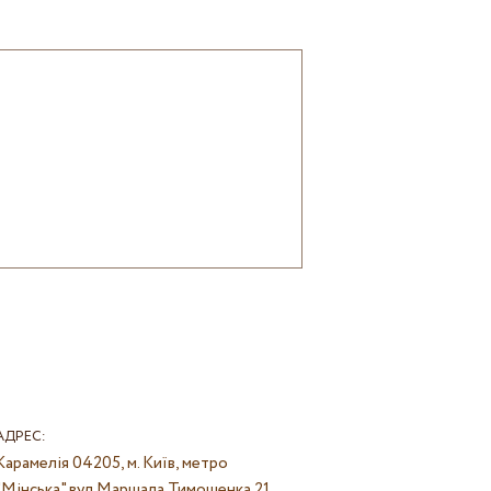
АДРЕС:
Карамелія
04205, м. Київ, метро
"Мінська" вул Маршала Тимошенка 21