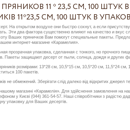
РЯНИКОВ 11 * 23,5 СМ, 100 ШТУК 
ІВ 11*23,5 СМ, 100 ШТУК В УПАКО
ерт. На открытом воздухе они быстро сохнут, а если присутств
ть. Эти два фактора существенно влияют на качество и вкус с
соту Ваших пряничков Вам помогут специальные пакеты. Предл
 нашем интернет-магазине «Карамелия».
ная прозрачная упаковка, сделанная с тонкого, но прочного пи
ов. Пакеты защищают десерт от пыли, солнца, дождя и других 
яників розмірами: 13*28 см, 10,5*15 см, 10,5*20 см, 11,5*24 см, 1
ститься 100 пакетів.
иків не обмежений.
Зберігати слід далеко від відкритих джерел т
 нашому магазині «Карамелія».
Для здійснення замовлення на на
фоном у Києві (044) 361-54-57.
Наші співробітники з радістю дад
дну упаковку для Ваших десертів.