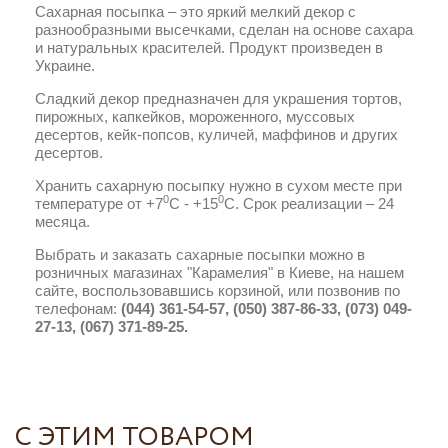
Сахарная посыпка – это яркий мелкий декор с
разнообразными высечками, сделан на основе сахара
и натуральных красителей. Продукт произведен в
Украине.
Сладкий декор предназначен для украшения тортов,
пирожных, капкейков, мороженного, муссовых
десертов, кейк-попсов, куличей, маффинов и других
десертов.
Хранить сахарную посыпку нужно в сухом месте при
0
0
температуре от +7
С - +15
С. Срок реализации – 24
месяца.
Выбрать и заказать сахарные посыпки можно в
розничных магазинах "Карамелия" в Киеве, на нашем
сайте, воспользовавшись корзиной, или позвонив по
телефонам:
(044) 361-54-57, (050) 387-86-33, (073) 049-
27-13, (067) 371-89-25.
С ЭТИМ ТОВАРОМ